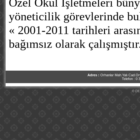
Özel Okul İşletmeleri bün
yöneticilik görevlerinde b
« 2001-2011 tarihleri ara
bağımsız olarak çalışmıştır
Adres :
Orhanlar Mah.Yalı Cad.Ort
Telefon : 0
© DE