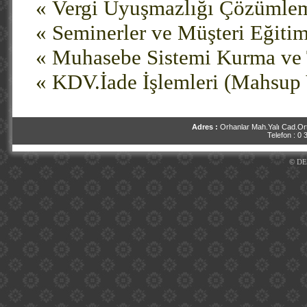
«
Vergi Uyuşmazlığı Çözümle
«
Seminerler ve Müşteri Eğitim
«
Muhasebe Sistemi Kurma ve 
«
KDV.İade İşlemleri (Mahsup Y
Adres :
Orhanlar Mah.Yalı Cad.Ort
Telefon : 0
© DE