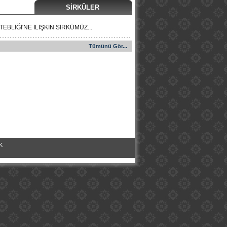
SİRKÜLER
EBLİĞİ'NE İLİŞKİN SİRKÜMÜZ...
Tümünü Gör...
K