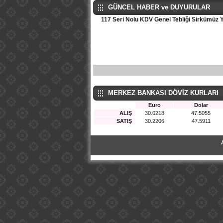
GÜNCEL HABER ve DUYURULAR
117 Seri Nolu KDV Genel Tebliği Sirkümüz Y
MERKEZ BANKASI DÖVİZ KURLARI
Euro
Dolar
ALIŞ
30.0218
47.5055
SATIŞ
30.2206
47.5911