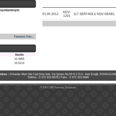
ayınlanmıştır.
KDV-
01.05.2012
117 SERİ NOLU KDV GENEL T
1201
Tümünü Gör...
Sterlin
10.3855
10.5214
Adres :
Orhanlar Mah.Yalı Cad.Orta Sok. İris İşhanı.No:50 K:2 D:4 - Kdz.Ereğli, ZONGULDA
Telefon : 0 372 323 6678 | Faks : 0 372 323 6680
© DECOM Tasarım, Dalaman